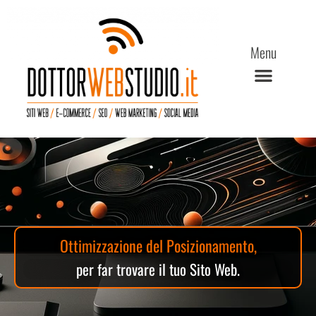
Menu
Come Lavoriamo
Ottimizzazione del Posizionamento,
per far trovare il tuo Sito Web.