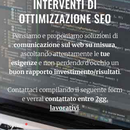
INTERVENTI DI
OTTIMIZZAZIONE SEO
Pensiamo e proponiamo soluzioni di
comunicazione sul web su misura
,
ascoltando attentamente le
tue
esigenze
e non perdendo d’occhio un
buon rapporto investimento/risultati
.
Contattaci compilando il seguente form
e verrai
contattato entro
2gg.
lavorativi
.
Nome